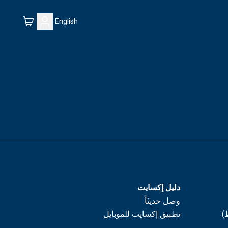
English
دليل إكسايت
وصل حديثاً
)
تطبيق إكسايت للموبايل