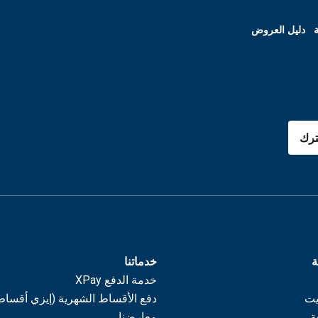
ة
دليل العروض
رك
ة
خدماتنا
خدمة الدفع XPay
يت
دفع الأقساط الشهرية (إيزي أقساط
ة
معارضنا