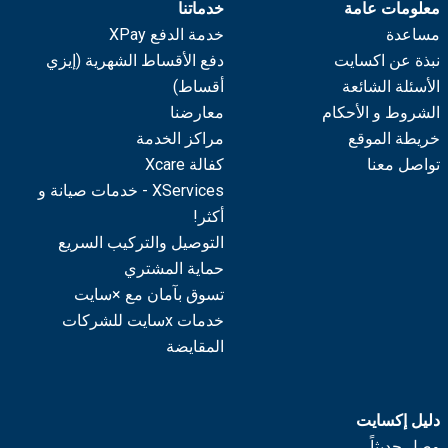
معلومات عامة
خدماتنا
مساعدة
خدمة الدفع XPay
نبذة عن اكسايت
دفع الأقساط الشهرية (إيزي
الأسئلة الشائعة
أقساط)
الشروط و الأحكام
معارضنا
خريطة الموقع
مراكز الخدمة
تواصل معنا
كفالة Xcare
XServices - خدمات صيانة و
أكثر!
التوصيل والتركيب السريع
حماية المشتري
تسوق بآمان مع ×سايت
خدمات xسايت للشركات
المقايضة
دليل إكسايت
وصل حديثاً