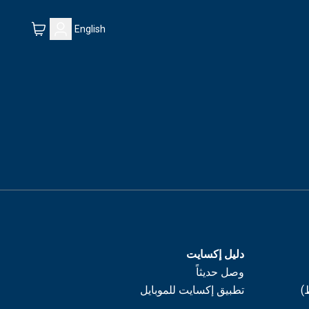
English
دليل إكسايت
وصل حديثاً
)
تطبيق إكسايت للموبايل