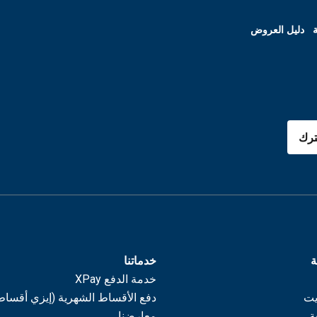
ة
دليل العروض
رك
ة
خدماتنا
خدمة الدفع XPay
يت
دفع الأقساط الشهرية (إيزي أقساط
ة
معارضنا