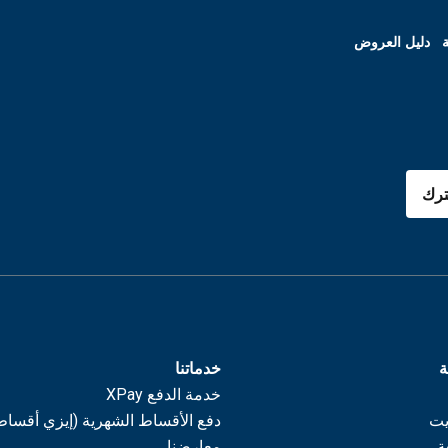
ة
دليل العروض
رك
ة
خدماتنا
خدمة الدفع XPay
يت
دفع الأقساط الشهرية (إيزي أقساط
ة
معارضنا