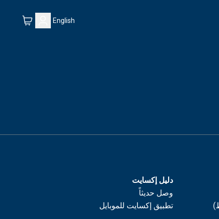
English
دليل إكسايت
وصل حديثاً
)
تطبيق إكسايت للموبايل