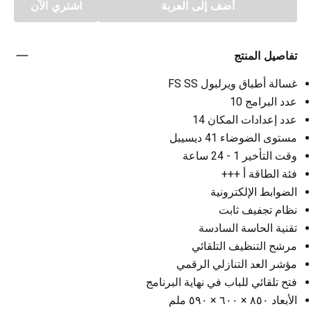
أضف إلى العربة
اشتري الآن
تفاصيل المنتج
غسالة أطباق ويرلبول FS SS
عدد البرامج 10
عدد إعدادات المكان 14
مستوى الضوضاء 41 ديسيبل
وقت التأخير 1 - 24 ساعة
فئة الطاقة أ +++
الضوابط الإلكترونية
نظام تجفيف ثابت
تقنية الحاسة السادسة
مرشح التنظيف التلقائي
مؤشر العد التنازلي الرقمي
فتح تلقائي للباب في نهاية البرنامج
الأبعاد ٨٥٠ × ٦٠٠ × ٥٩٠ ملم