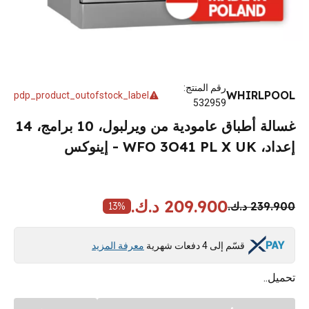
رقم المنتج
:
WHIRLPOOL
pdp_product_outofstock_label
532959
غسالة أطباق عامودية من ويرلبول، 10 برامج، 14
إعداد، WFO 3O41 PL X UK - إينوكس
209.900 د.ك.
239.900 د.ك.
13
%
قسّم إلى 4 دفعات شهرية
معرفة المزيد
تحميل..