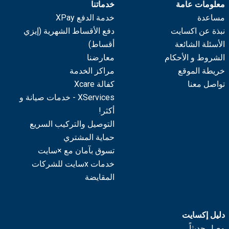
معلومات عامة
خدماتنا
مساعدة
خدمة الدفع XPay
نبذة عن اكسايت
دفع الأقساط الشهرية (إيزي
الأسئلة الشائعة
أقساط)
الشروط و الأحكام
معارضنا
خريطة الموقع
مراكز الخدمة
تواصل معنا
كفالة Xcare
XServices - خدمات صيانة و
أكثر!
التوصيل والتركيب السريع
حماية المشتري
تسوق بآمان مع ×سايت
خدمات xسايت للشركات
المقايضة
دليل إكسايت
وصل حديثاً