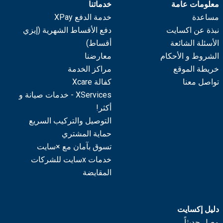
معلومات عامة
خدماتنا
مساعدة
خدمة الدفع XPay
نبذة عن اكسايت
دفع الأقساط الشهرية (إيزي
الأسئلة الشائعة
أقساط)
الشروط و الأحكام
معارضنا
خريطة الموقع
مراكز الخدمة
تواصل معنا
كفالة Xcare
XServices - خدمات صيانة و
أكثر!
التوصيل والتركيب السريع
حماية المشتري
تسوق بآمان مع ×سايت
خدمات xسايت للشركات
المقايضة
دليل إكسايت
وصل حديثاً