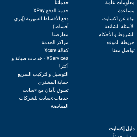
معلومات عامة
خدماتنا
مساعدة
خدمة الدفع XPay
نبذة عن اكسايت
دفع الأقساط الشهرية (إيزي
الأسئلة الشائعة
أقساط)
الشروط و الأحكام
معارضنا
خريطة الموقع
مراكز الخدمة
تواصل معنا
كفالة Xcare
XServices - خدمات صيانة و
أكثر!
التوصيل والتركيب السريع
حماية المشتري
تسوق بآمان مع ×سايت
خدمات xسايت للشركات
المقايضة
دليل إكسايت
وصل حديثاً