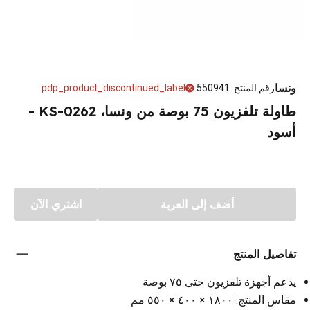
ونسا
رقم المنتج
:
550941
pdp_product_discontinued_label
طاولة تلفزيون 75 بوصة من ونسا، KS-0262 -
أسود
أضف إلى العربة
اشتري الآن
تفاصيل المنتج
يدعم أجهزة تلفزيون حتى ٧٥ بوصة
مقاس المنتج: ١٨٠٠ × ٤٠٠ × ٥٥٠ مم