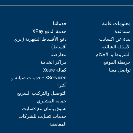
معلومات عامة
خدماتنا
مساعدة
خدمة الدفع XPay
نبذة عن اكسايت
دفع الأقساط الشهرية (إيزي
الأسئلة الشائعة
أقساط)
الشروط و الأحكام
معارضنا
خريطة الموقع
مراكز الخدمة
تواصل معنا
كفالة Xcare
XServices - خدمات صيانة و
أكثر!
التوصيل والتركيب السريع
حماية المشتري
تسوق بآمان مع ×سايت
خدمات xسايت للشركات
المقايضة