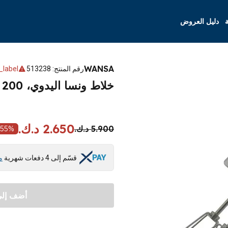
ة
دليل العروض
WANSA
رقم المنتج
:
513238
_label
خلاط ونسا اليدوي، 200 واط، 5 سرعات، FX- 7008 - ابيض
2.650 د.ك.
5.900 د.ك.
55
%
قسّم إلى 4 دفعات شهرية
م
أضف إلى 