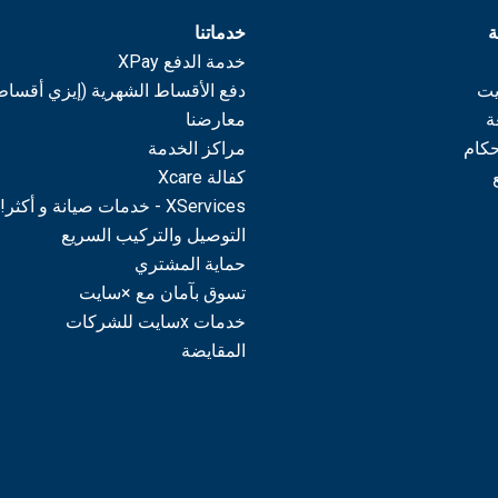
ة
خدماتنا
خدمة الدفع XPay
يت
دفع الأقساط الشهرية (إيزي أقساط
ة
معارضنا
حكام
مراكز الخدمة
كفالة Xcare
XServices - خدمات صيانة و أكثر!
التوصيل والتركيب السريع
حماية المشتري
تسوق بآمان مع ×سايت
خدمات xسايت للشركات
المقايضة