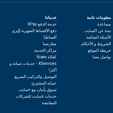
معلومات عامة
خدماتنا
مساعدة
خدمة الدفع XPay
نبذة عن اكسايت
دفع الأقساط الشهرية (إيزي
الأسئلة الشائعة
أقساط)
الشروط و الأحكام
معارضنا
خريطة الموقع
مراكز الخدمة
تواصل معنا
كفالة Xcare
XServices - خدمات صيانة و
أكثر!
التوصيل والتركيب السريع
حماية المشتري
تسوق بآمان مع ×سايت
خدمات xسايت للشركات
المقايضة