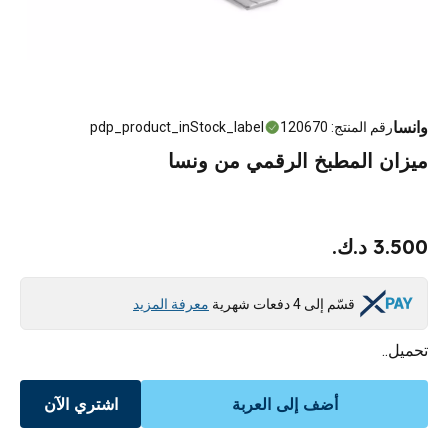
وانسا
رقم المنتج
:
120670
pdp_product_inStock_label
ميزان المطبخ الرقمي من ونسا
3.500 د.ك.
قسّم إلى 4 دفعات شهرية
معرفة المزيد
تحميل..
أضف إلى العربة
اشتري الآن