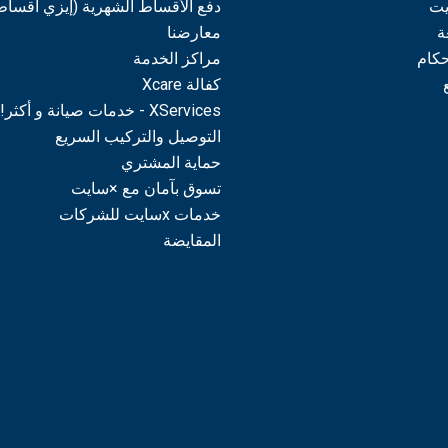
يت
دفع الأقساط الشهرية (إيزي أقساط
ة
معارضنا
حكام
مراكز الخدمة
كفالة Xcare
XServices - خدمات صيانة و أكثر!
التوصيل والتركيب السريع
حماية المشتري
تسوق بآمان مع ×سايت
خدمات xسايت للشركات
المقايضة