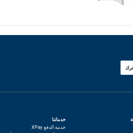
رك
ة
خدماتنا
خدمة الدفع XPay