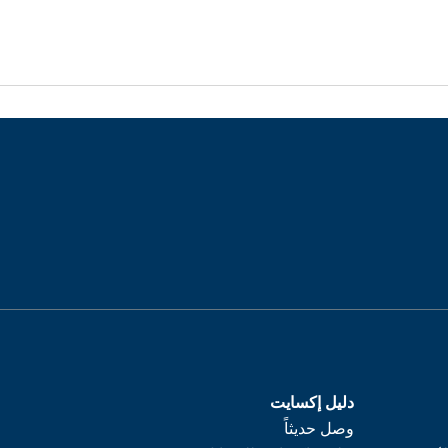
دليل إكسايت
وصل حديثاً