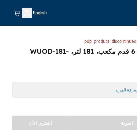
English
pdp_product_discontinued
فريزر عامودي من ونسا، 6 قدم مكعب، 181 لتر، WUOD-181-
عرفة المزيد
العربة
اشتري الآن