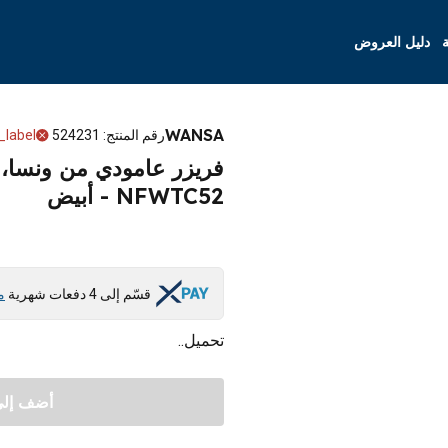
ة
دليل العروض
WANSA
رقم المنتج
:
524231
_label
NFWTC52 - أبيض
قسّم إلى 4 دفعات شهرية
م
تحميل..
أضف إلى 