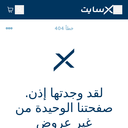
خطأ 404
لقد وجدتها إذن.
صفحتنا الوحيدة من
غير عروض