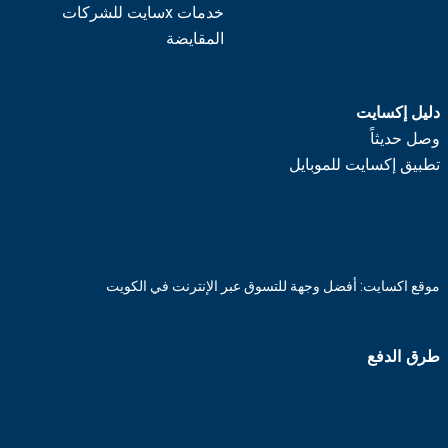
خدمات xسايت للشركات
المقايضة
دليل إكسايت
وصل حديثاً
تطبيق إكسايت للموبايل
موقع اكسايت: أفضل وجهة للتسوق عبر الإنترنت في الكويت
طرق الدفع