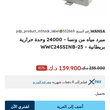
WANSA
رقم المنتج
:
552669
pdp_product_inStock_label
مبرد مياه من ونسا - 24000 وحدة حرارية
بريطانية - WWC24SSINB-25
139.900 د.ك.
235.000 د.ك.
40
%
قسّم إلى 4 دفعات شهرية
معرفة المزيد
تحميل..
أضف إلى العربة
اشتري الآن