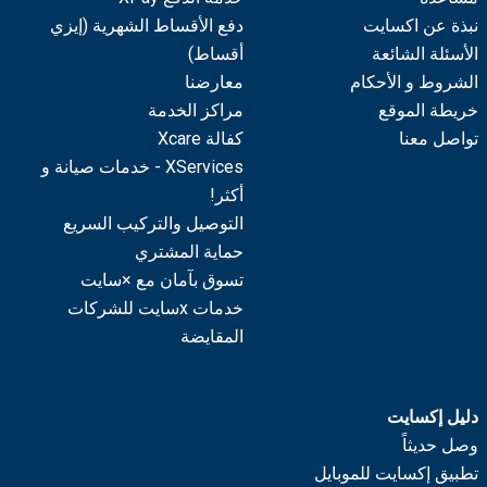
نبذة عن اكسايت
دفع الأقساط الشهرية (إيزي
الأسئلة الشائعة
أقساط)
الشروط و الأحكام
معارضنا
خريطة الموقع
مراكز الخدمة
تواصل معنا
كفالة Xcare
XServices - خدمات صيانة و
أكثر!
التوصيل والتركيب السريع
حماية المشتري
تسوق بآمان مع ×سايت
خدمات xسايت للشركات
المقايضة
دليل إكسايت
وصل حديثاً
تطبيق إكسايت للموبايل