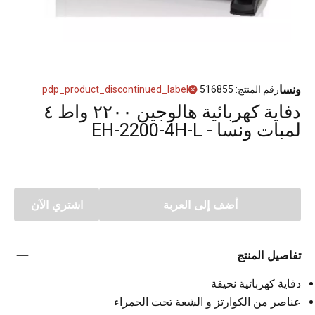
ونسا
رقم المنتج
:
516855
pdp_product_discontinued_label
دفاية كهربائية هالوجين ٢٢٠٠ واط ٤
لمبات ونسا - EH-2200-4H-L
أضف إلى العربة
اشتري الآن
تفاصيل المنتج
دفاية كهربائية نحيفة
عناصر من الكوارتز و الشعة تحت الحمراء