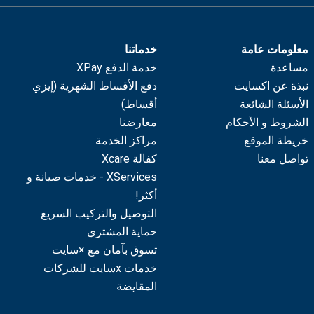
معلومات عامة
خدماتنا
مساعدة
خدمة الدفع XPay
نبذة عن اكسايت
دفع الأقساط الشهرية (إيزي
الأسئلة الشائعة
أقساط)
الشروط و الأحكام
معارضنا
خريطة الموقع
مراكز الخدمة
تواصل معنا
كفالة Xcare
XServices - خدمات صيانة و
أكثر!
التوصيل والتركيب السريع
حماية المشتري
تسوق بآمان مع ×سايت
خدمات xسايت للشركات
المقايضة