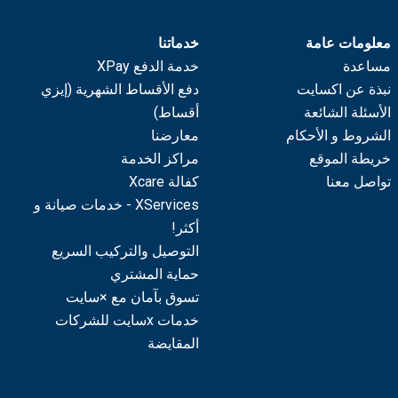
معلومات عامة
خدماتنا
مساعدة
خدمة الدفع XPay
نبذة عن اكسايت
دفع الأقساط الشهرية (إيزي
الأسئلة الشائعة
أقساط)
الشروط و الأحكام
معارضنا
خريطة الموقع
مراكز الخدمة
تواصل معنا
كفالة Xcare
XServices - خدمات صيانة و
أكثر!
التوصيل والتركيب السريع
حماية المشتري
تسوق بآمان مع ×سايت
خدمات xسايت للشركات
المقايضة