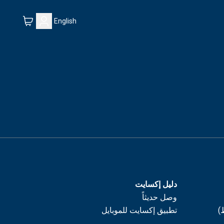
English
دليل إكسايت
وصل حديثاً
)
تطبيق إكسايت للموبايل