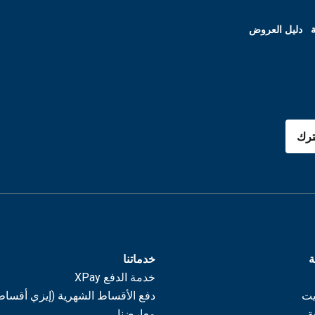
ة
دليل العروض
رك
ة
خدماتنا
خدمة الدفع XPay
يت
دفع الأقساط الشهرية (إيزي أقساط
ة
معارضنا