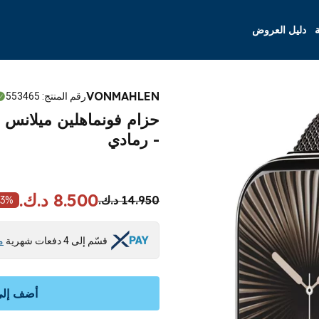
ة
دليل العروض
VONMAHLEN
رقم المنتج
:
553465
- رمادي
8.500 د.ك.
14.950 د.ك.
3
%
قسّم إلى 4 دفعات شهرية
م
أضف إلى 