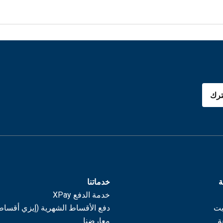
رك
ة
خدماتنا
خدمة الدفع XPay
يت
دفع الأقساط الشهرية (إيزي أقساط
ة
معارضنا