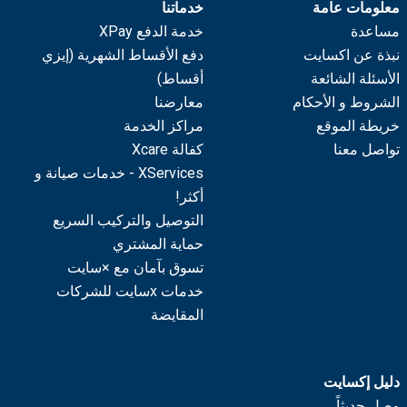
معلومات عامة
خدماتنا
مساعدة
خدمة الدفع XPay
نبذة عن اكسايت
دفع الأقساط الشهرية (إيزي
الأسئلة الشائعة
أقساط)
الشروط و الأحكام
معارضنا
خريطة الموقع
مراكز الخدمة
تواصل معنا
كفالة Xcare
XServices - خدمات صيانة و
أكثر!
التوصيل والتركيب السريع
حماية المشتري
تسوق بآمان مع ×سايت
خدمات xسايت للشركات
المقايضة
دليل إكسايت
وصل حديثاً