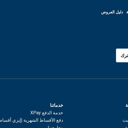
ة
دليل العروض
رك
ة
خدماتنا
خدمة الدفع XPay
يت
دفع الأقساط الشهرية (إيزي أقساط
ة
معارضنا