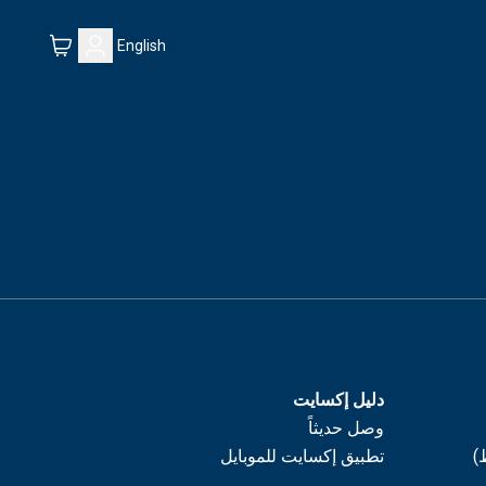
English
دليل إكسايت
وصل حديثاً
)
تطبيق إكسايت للموبايل