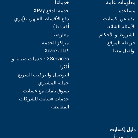
معلومات عامة
خدماتنا
مساعدة
خدمة الدفع XPay
نبذة عن اكسايت
دفع الأقساط الشهرية (إيزي
الأسئلة الشائعة
أقساط)
الشروط و الأحكام
معارضنا
خريطة الموقع
مراكز الخدمة
تواصل معنا
كفالة Xcare
XServices - خدمات صيانة و
أكثر!
التوصيل والتركيب السريع
حماية المشتري
تسوق بآمان مع ×سايت
خدمات xسايت للشركات
المقايضة
دليل إكسايت
وصل حديثاً