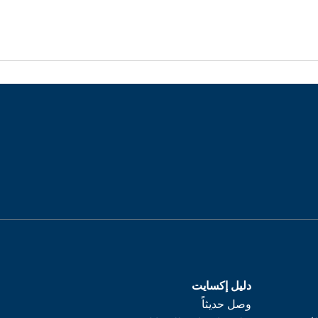
دليل إكسايت
وصل حديثاً