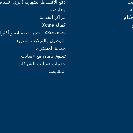
يت
دفع الأقساط الشهرية (إيزي أقساط
ة
معارضنا
حكام
مراكز الخدمة
كفالة Xcare
XServices - خدمات صيانة و أكثر!
التوصيل والتركيب السريع
حماية المشتري
تسوق بآمان مع ×سايت
خدمات xسايت للشركات
المقايضة