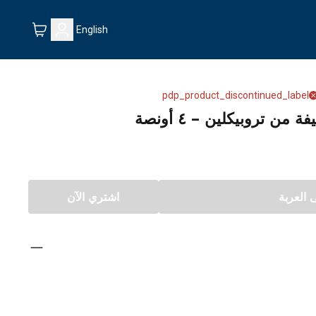
English
pdp_product_discontinued_label
من تروبيكلين – ٤ أونصة
العربة
اشتري الآن