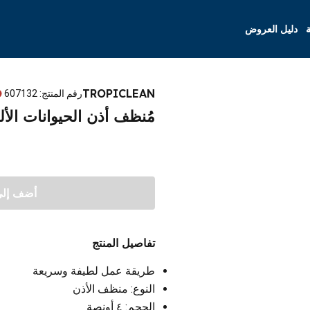
ة
دليل العروض
TROPICLEAN
رقم المنتج
:
607132
مُنظف أذن الحيوانات الأليفة 
أضف إلى 
تفاصيل المنتج
طريقة عمل لطيفة وسريعة
النوع: منظف الأذن
الحجم: ٤ أونصة