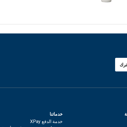
رك
ة
خدماتنا
خدمة الدفع XPay