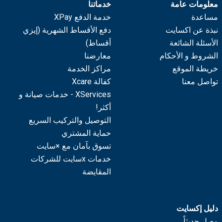
معلومات عامة
خدماتنا
مساعدة
خدمة الدفع XPay
نبذة عن اكسايت
دفع الأقساط الشهرية (إيزي
الأسئلة الشائعة
أقساط)
الشروط و الأحكام
معارضنا
خريطة الموقع
مراكز الخدمة
تواصل معنا
كفالة Xcare
XServices - خدمات صيانة و
أكثر!
التوصيل والتركيب السريع
حماية المشتري
تسوق بآمان مع ×سايت
خدمات xسايت للشركات
المقايضة
دليل إكسايت
وصل حديثاً