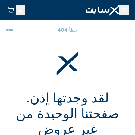
خطأ 404
لقد وجدتها إذن.
صفحتنا الوحيدة من
غير عروض