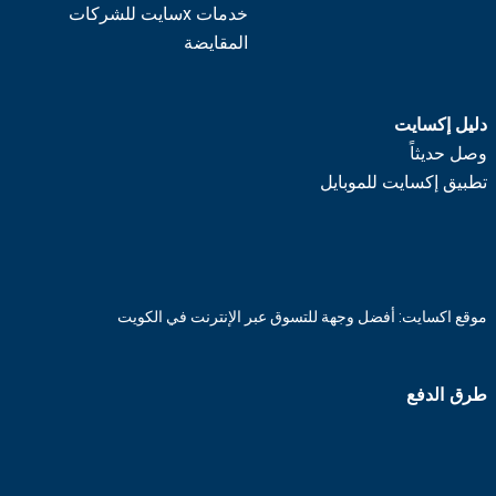
خدمات xسايت للشركات
المقايضة
دليل إكسايت
وصل حديثاً
تطبيق إكسايت للموبايل
موقع اكسايت: أفضل وجهة للتسوق عبر الإنترنت في الكويت
طرق الدفع