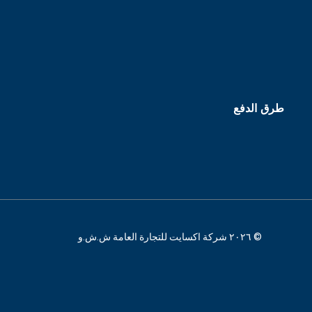
طرق الدفع
© ٢٠٢٦ شركة اكسايت للتجارة العامة ش.ش.و