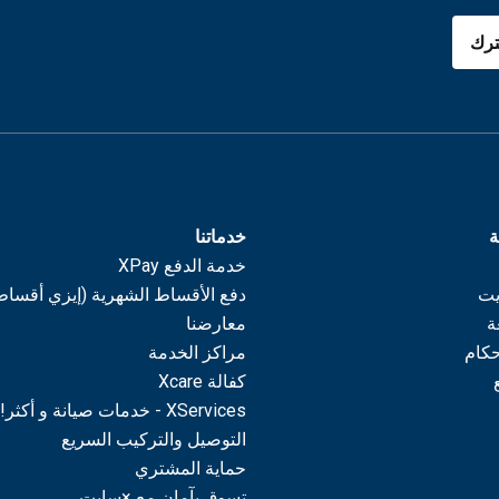
رك
ة
خدماتنا
خدمة الدفع XPay
يت
دفع الأقساط الشهرية (إيزي أقساط
ة
معارضنا
حكام
مراكز الخدمة
كفالة Xcare
XServices - خدمات صيانة و أكثر!
التوصيل والتركيب السريع
حماية المشتري
تسوق بآمان مع ×سايت