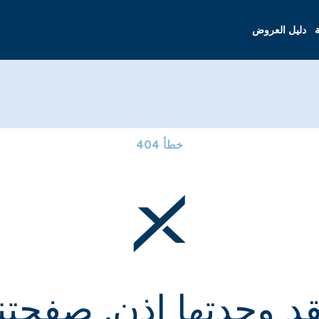
ة
دليل العروض
خطأ 404
قد وجدتها إذن. صفحتنا