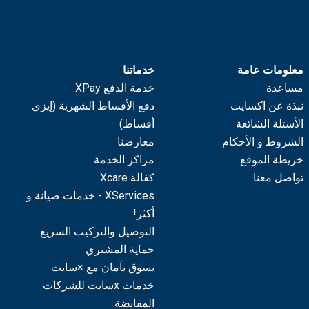
معلومات عامة
خدماتنا
مساعدة
خدمة الدفع XPay
نبذة عن اكسايت
دفع الأقساط الشهرية (إيزي
الأسئلة الشائعة
أقساط)
الشروط و الأحكام
معارضنا
خريطة الموقع
مراكز الخدمة
تواصل معنا
كفالة Xcare
XServices - خدمات صيانة و
أكثر!
التوصيل والتركيب السريع
حماية المشتري
تسوق بآمان مع ×سايت
خدمات xسايت للشركات
المقايضة