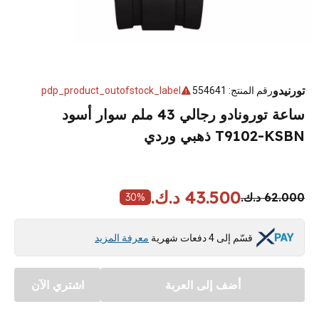
تورنيدو
رقم المنتج
:
554641
pdp_product_outofstock_label
ساعة تورونادو رجالي 43 ملم سوار أسود
T9102-KSBN ذهبي وردي
43.500 د.ك.
62.000 د.ك.
30
%
قسّم إلى 4 دفعات شهرية
معرفة المزيد
أضف إلى العربة
اشتري الآن