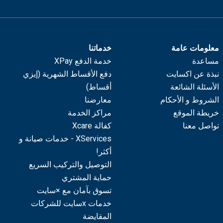
معلومات عامة
خدماتنا
مساعدة
خدمة الدفع XPay
نبذة عن اكسايت
دفع الأقساط الشهرية (إيزي
الأسئلة الشائعة
أقساط)
الشروط و الأحكام
معارضنا
خريطة الموقع
مراكز الخدمة
تواصل معنا
كفالة Xcare
XServices - خدمات صيانة و
أكثر!
التوصيل والتركيب السريع
حماية المشتري
تسوق بآمان مع ×سايت
خدمات xسايت للشركات
المقايضة