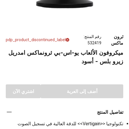
ثرون
رقم المنتج
:
pdp_product_discontinued_label
ماكس
532419
ميكروفون الألعاب يو-اس-بي ثرونماكس امدريل
زيرو بلس - أسود
أضف إلى العربة
اشتري الآن
تفاصيل المنتج
تكنولوجيا <<Vertigain>> للدقة العالية في تسجيل الصوت