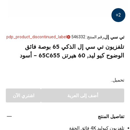
+
2
تي سي إل
رقم المنتج
:
546332
pdp_product_discontinued_label
تلفزيون تي سي إل الذكي 65 بوصة فائق
الوضوح كيو ليد, 60 هيرتز, 65C655 – أسود
تحميل..
أضف إلى العربة
اشتري الآن
تفاصيل المنتج
تلفزيون كيوليد 4K فائق الجقة