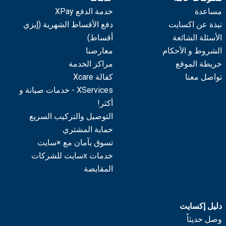
مساعدة
خدمة الدفع XPay
نبذة عن اكسايت
دفع الأقساط الشهرية (إيزي
الأسئلة الشائعة
أقساط)
الشروط و الأحكام
معارضنا
خريطة الموقع
مراكز الخدمة
تواصل معنا
كفالة Xcare
XServices - خدمات صيانة و
أكثر!
التوصيل والتركيب السريع
حماية المشتري
تسوق بآمان مع ×سايت
خدمات xسايت للشركات
المقايضة
دليل إكسايت
وصل حديثاً