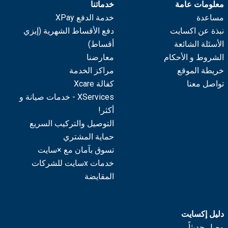
معلومات عامة
خدماتنا
مساعدة
خدمة الدفع XPay
نبذة عن اكسايت
دفع الأقساط الشهرية (إيزي
الأسئلة الشائعة
أقساط)
الشروط و الأحكام
معارضنا
خريطة الموقع
مراكز الخدمة
تواصل معنا
كفالة Xcare
XServices - خدمات صيانة و
أكثر!
التوصيل والتركيب السريع
حماية المشتري
تسوق بآمان مع ×سايت
خدمات xسايت للشركات
المقايضة
دليل إكسايت
وصل حديثاً