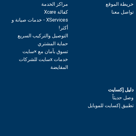
خريطة الموقع
مراكز الخدمة
تواصل معنا
كفالة Xcare
XServices - خدمات صيانة و
أكثر!
التوصيل والتركيب السريع
حماية المشتري
تسوق بآمان مع ×سايت
خدمات xسايت للشركات
المقايضة
دليل إكسايت
وصل حديثاً
تطبيق إكسايت للموبايل