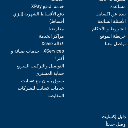
مساعدة
خدمة الدفع XPay
نبذة عن اكسايت
دفع الأقساط الشهرية (إيزي
الأسئلة الشائعة
أقساط)
الشروط و الأحكام
معارضنا
خريطة الموقع
مراكز الخدمة
تواصل معنا
كفالة Xcare
XServices - خدمات صيانة و
أكثر!
التوصيل والتركيب السريع
حماية المشتري
تسوق بآمان مع ×سايت
خدمات xسايت للشركات
المقايضة
دليل إكسايت
وصل حديثاً