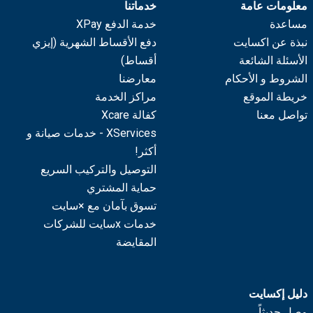
معلومات عامة
خدماتنا
مساعدة
خدمة الدفع XPay
نبذة عن اكسايت
دفع الأقساط الشهرية (إيزي
الأسئلة الشائعة
أقساط)
الشروط و الأحكام
معارضنا
خريطة الموقع
مراكز الخدمة
تواصل معنا
كفالة Xcare
XServices - خدمات صيانة و
أكثر!
التوصيل والتركيب السريع
حماية المشتري
تسوق بآمان مع ×سايت
خدمات xسايت للشركات
المقايضة
دليل إكسايت
وصل حديثاً