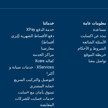
معلومات عامة
خدماتنا
مساعدة
خدمة الدفع XPay
نبذة عن اكسايت
دفع الأقساط الشهرية (إيزي
الأسئلة الشائعة
أقساط)
الشروط و الأحكام
معارضنا
خريطة الموقع
مراكز الخدمة
تواصل معنا
كفالة Xcare
XServices - خدمات صيانة و
أكثر!
التوصيل والتركيب السريع
حماية المشتري
تسوق بآمان مع ×سايت
خدمات xسايت للشركات
المقايضة