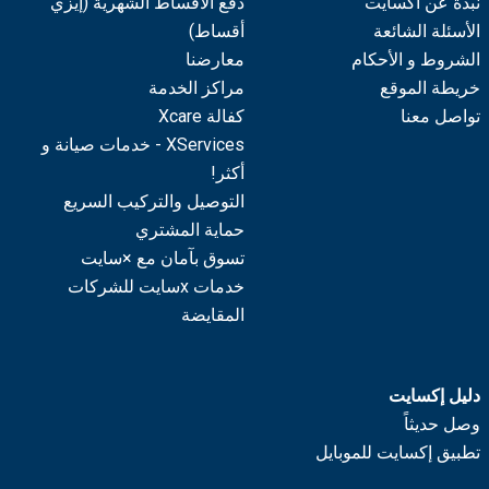
نبذة عن اكسايت
دفع الأقساط الشهرية (إيزي
الأسئلة الشائعة
أقساط)
الشروط و الأحكام
معارضنا
خريطة الموقع
مراكز الخدمة
تواصل معنا
كفالة Xcare
XServices - خدمات صيانة و
أكثر!
التوصيل والتركيب السريع
حماية المشتري
تسوق بآمان مع ×سايت
خدمات xسايت للشركات
المقايضة
دليل إكسايت
وصل حديثاً
تطبيق إكسايت للموبايل