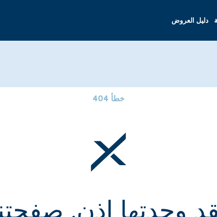
ة
دليل العروض
خطأ 404
قد وجدتها إذن. صفحتنا