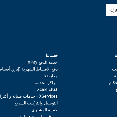
رك
ة
خدماتنا
خدمة الدفع XPay
يت
دفع الأقساط الشهرية (إيزي أقساط
ة
معارضنا
حكام
مراكز الخدمة
كفالة Xcare
XServices - خدمات صيانة و أكثر!
التوصيل والتركيب السريع
حماية المشتري
تسوق بآمان مع ×سايت