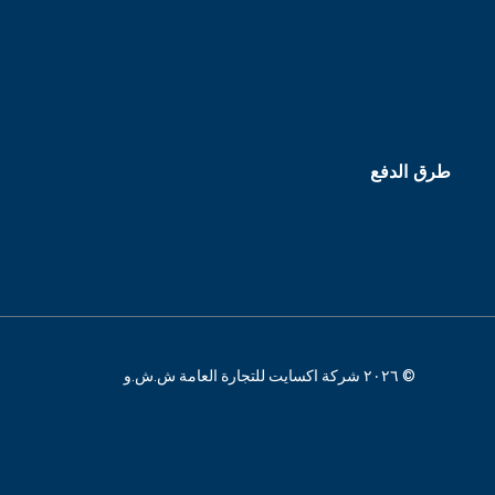
طرق الدفع
© ٢٠٢٦ شركة اكسايت للتجارة العامة ش.ش.و