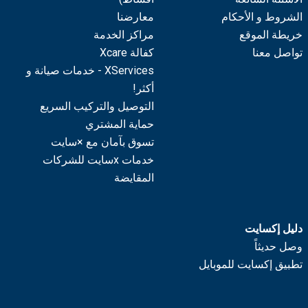
الشروط و الأحكام
معارضنا
خريطة الموقع
مراكز الخدمة
تواصل معنا
كفالة Xcare
XServices - خدمات صيانة و
أكثر!
التوصيل والتركيب السريع
حماية المشتري
تسوق بآمان مع ×سايت
خدمات xسايت للشركات
المقايضة
دليل إكسايت
وصل حديثاً
تطبيق إكسايت للموبايل