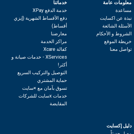
معلومات عامة
خدماتنا
مساعدة
خدمة الدفع XPay
نبذة عن اكسايت
دفع الأقساط الشهرية (إيزي
الأسئلة الشائعة
أقساط)
الشروط و الأحكام
معارضنا
خريطة الموقع
مراكز الخدمة
تواصل معنا
كفالة Xcare
XServices - خدمات صيانة و
أكثر!
التوصيل والتركيب السريع
حماية المشتري
تسوق بآمان مع ×سايت
خدمات xسايت للشركات
المقايضة
دليل إكسايت
وصل حديثاً