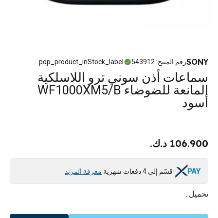
SONY
رقم المنتج
:
543912
pdp_product_inStock_label
سماعات أذن سوني ترو اللاسلكية
المانعة للضوضاء WF1000XM5/B
أسود
106.900 د.ك.
قسّم إلى 4 دفعات شهرية
معرفة المزيد
تحميل..