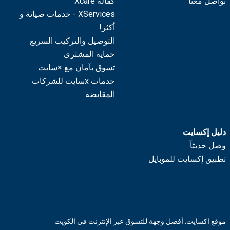
تواصل معنا
كفالة Xcare
XServices - خدمات صيانة و
أكثر!
التوصيل والتركيب السريع
حماية المشتري
تسوق بآمان مع ×سايت
خدمات xسايت للشركات
المقايضة
دليل إكسايت
وصل حديثاً
تطبيق إكسايت للموبايل
موقع اكسايت: أفضل وجهة للتسوق عبر الإنترنت في الكويت