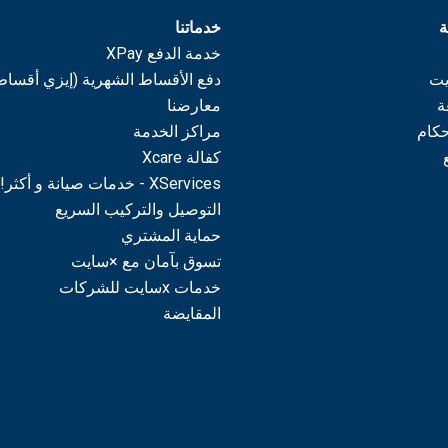
ة
خدماتنا
خدمة الدفع XPay
يت
دفع الأقساط الشهرية (إيزي أقساط
ة
معارضنا
حكام
مراكز الخدمة
كفالة Xcare
XServices - خدمات صيانة و أكثر!
التوصيل والتركيب السريع
حماية المشتري
تسوق بآمان مع ×سايت
خدمات xسايت للشركات
المقايضة