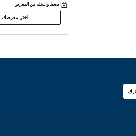
اضغط واستلم من المعرض
اختر معرضك
رك