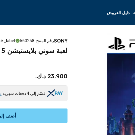
ة
دليل العروض
SONY
رقم المنتج
:
560258
ck_label
لعبة سوني بلايستيشن 5 ليغو باتمان: ليجاسي اوف ذا دارك نايت
23.900 د.ك.
قسّم إلى 4 دفعات شهرية
م
أضف إلى 