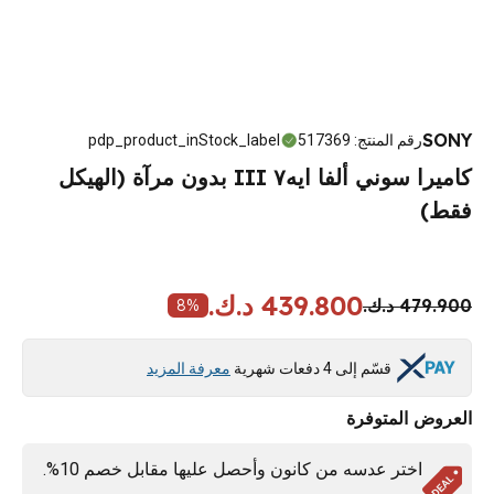
SONY
رقم المنتج
:
517369
pdp_product_inStock_label
كاميرا سوني ألفا ايه٧ III بدون مرآة (الهيكل
فقط)
439.800 د.ك.
479.900 د.ك.
8
%
قسّم إلى 4 دفعات شهرية
معرفة المزيد
العروض المتوفرة
اختر عدسه من كانون وأحصل عليها مقابل خصم 10%.