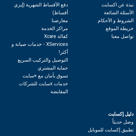
نبذة عن اكسايت
دفع الأقساط الشهرية (إيزي
الأسئلة الشائعة
أقساط)
الشروط و الأحكام
معارضنا
خريطة الموقع
مراكز الخدمة
تواصل معنا
كفالة Xcare
XServices - خدمات صيانة و
أكثر!
التوصيل والتركيب السريع
حماية المشتري
تسوق بآمان مع ×سايت
خدمات xسايت للشركات
المقايضة
دليل إكسايت
وصل حديثاً
تطبيق إكسايت للموبايل