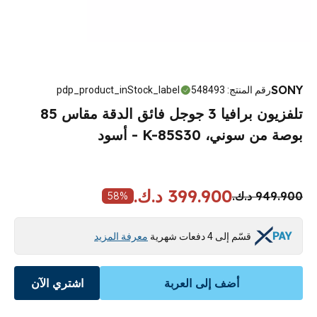
SONY
رقم المنتج
:
548493
pdp_product_inStock_label
تلفزيون برافيا 3 جوجل فائق الدقة مقاس 85
بوصة من سوني، K-85S30 - أسود
399.900 د.ك.
949.900 د.ك.
58
%
قسّم إلى 4 دفعات شهرية
معرفة المزيد
أضف إلى العربة
اشتري الآن