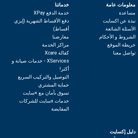
معلومات عامة
خدماتنا
مساعدة
خدمة الدفع XPay
نبذة عن اكسايت
دفع الأقساط الشهرية (إيزي
الأسئلة الشائعة
أقساط)
الشروط و الأحكام
معارضنا
خريطة الموقع
مراكز الخدمة
تواصل معنا
كفالة Xcare
XServices - خدمات صيانة و
أكثر!
التوصيل والتركيب السريع
حماية المشتري
تسوق بآمان مع ×سايت
خدمات xسايت للشركات
المقايضة
دليل إكسايت