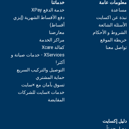
معلومات عامة
خدماتنا
مساعدة
خدمة الدفع XPay
نبذة عن اكسايت
دفع الأقساط الشهرية (إيزي
الأسئلة الشائعة
أقساط)
الشروط و الأحكام
معارضنا
خريطة الموقع
مراكز الخدمة
تواصل معنا
كفالة Xcare
XServices - خدمات صيانة و
أكثر!
التوصيل والتركيب السريع
حماية المشتري
تسوق بآمان مع ×سايت
خدمات xسايت للشركات
المقايضة
دليل إكسايت
وصل حديثاً