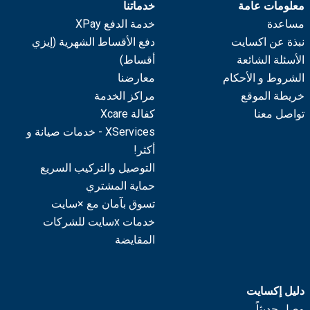
معلومات عامة
خدماتنا
مساعدة
خدمة الدفع XPay
نبذة عن اكسايت
دفع الأقساط الشهرية (إيزي
الأسئلة الشائعة
أقساط)
الشروط و الأحكام
معارضنا
خريطة الموقع
مراكز الخدمة
تواصل معنا
كفالة Xcare
XServices - خدمات صيانة و
أكثر!
التوصيل والتركيب السريع
حماية المشتري
تسوق بآمان مع ×سايت
خدمات xسايت للشركات
المقايضة
دليل إكسايت
وصل حديثاً