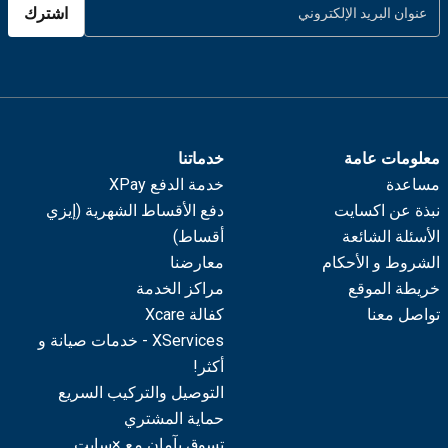
اشترك
معلومات عامة
خدماتنا
مساعدة
خدمة الدفع XPay
نبذة عن اكسايت
دفع الأقساط الشهرية (إيزي
الأسئلة الشائعة
أقساط)
الشروط و الأحكام
معارضنا
خريطة الموقع
مراكز الخدمة
تواصل معنا
كفالة Xcare
XServices - خدمات صيانة و
أكثر!
التوصيل والتركيب السريع
حماية المشتري
تسوق بآمان مع ×سايت