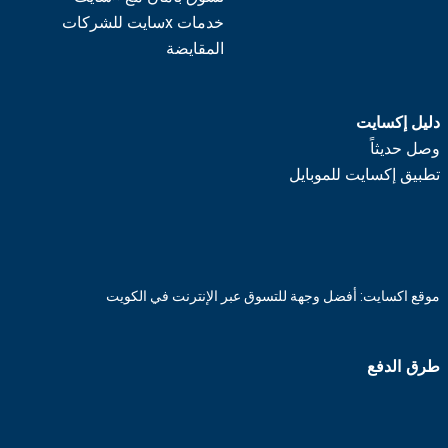
خدمات xسايت للشركات
المقايضة
دليل إكسايت
وصل حديثاً
تطبيق إكسايت للموبايل
موقع اكسايت: أفضل وجهة للتسوق عبر الإنترنت في الكويت
طرق الدفع