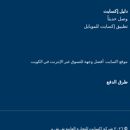
دليل إكسايت
وصل حديثاً
تطبيق إكسايت للموبايل
موقع اكسايت: أفضل وجهة للتسوق عبر الإنترنت في الكويت
طرق الدفع
© ٢٠٢٦ شركة اكسايت للتجارة العامة ش.ش.و