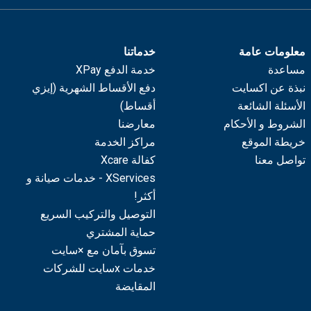
معلومات عامة
خدماتنا
مساعدة
خدمة الدفع XPay
نبذة عن اكسايت
دفع الأقساط الشهرية (إيزي
الأسئلة الشائعة
أقساط)
الشروط و الأحكام
معارضنا
خريطة الموقع
مراكز الخدمة
تواصل معنا
كفالة Xcare
XServices - خدمات صيانة و
أكثر!
التوصيل والتركيب السريع
حماية المشتري
تسوق بآمان مع ×سايت
خدمات xسايت للشركات
المقايضة