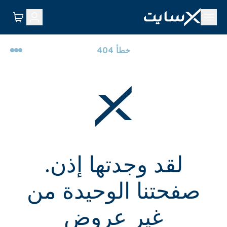
خطأ 404
لقد وجدتها إذن.
صفحتنا الوحيدة من
غير عروض