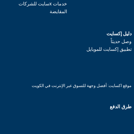
خدمات xسايت للشركات
المقايضة
دليل إكسايت
وصل حديثاً
تطبيق إكسايت للموبايل
موقع اكسايت: أفضل وجهة للتسوق عبر الإنترنت في الكويت
طرق الدفع