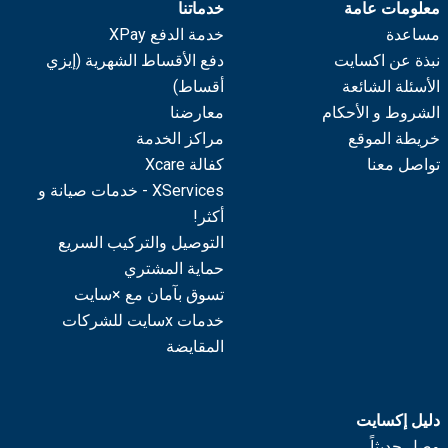
معلومات عامة
خدماتنا
مساعدة
خدمة الدفع XPay
نبذة عن اكسايت
دفع الأقساط الشهرية (إيزي
الأسئلة الشائعة
أقساط)
الشروط و الأحكام
معارضنا
خريطة الموقع
مراكز الخدمة
تواصل معنا
كفالة Xcare
XServices - خدمات صيانة و
أكثر!
التوصيل والتركيب السريع
حماية المشتري
تسوق بآمان مع ×سايت
خدمات xسايت للشركات
المقايضة
دليل إكسايت
وصل حديثاً