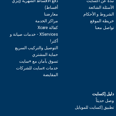
نبذة عن اكسايت
دفع الأقساط الشهرية (إيزي
الأسئلة الشائعة
أقساط)
الشروط و الأحكام
معارضنا
خريطة الموقع
مراكز الخدمة
تواصل معنا
كفالة Xcare
XServices - خدمات صيانة و
أكثر!
التوصيل والتركيب السريع
حماية المشتري
تسوق بآمان مع ×سايت
خدمات xسايت للشركات
المقايضة
دليل إكسايت
وصل حديثاً
تطبيق إكسايت للموبايل